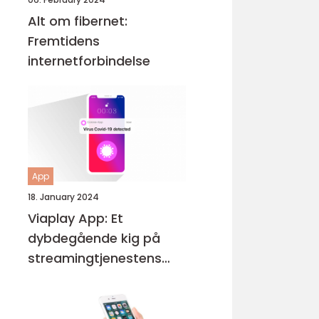
Alt om fibernet:
Fremtidens
internetforbindelse
App
18. January 2024
Viaplay App: Et
dybdegående kig på
streamingtjenestens
udvikling og vigtige
funktioner