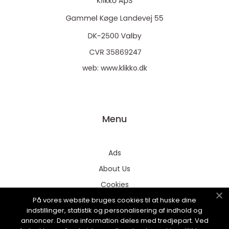
web:
www.klikko.dk
Menu
Ads
About Us
Cookies
På vores website bruges cookies til at huske dine
Contact
indstillinger, statistik og personalisering af indhold og
Sitemap
annoncer. Denne information deles med tredjepart. Ved