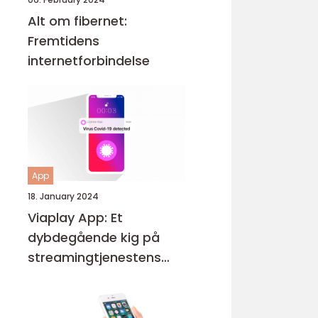
Alt om fibernet:
Fremtidens
internetforbindelse
App
18. January 2024
Viaplay App: Et
dybdegående kig på
streamingtjenestens
udvikling og vigtige
funktioner