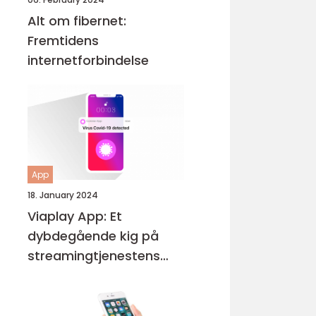
Alt om fibernet:
Fremtidens
internetforbindelse
App
18. January 2024
Viaplay App: Et
dybdegående kig på
streamingtjenestens
udvikling og vigtige
funktioner