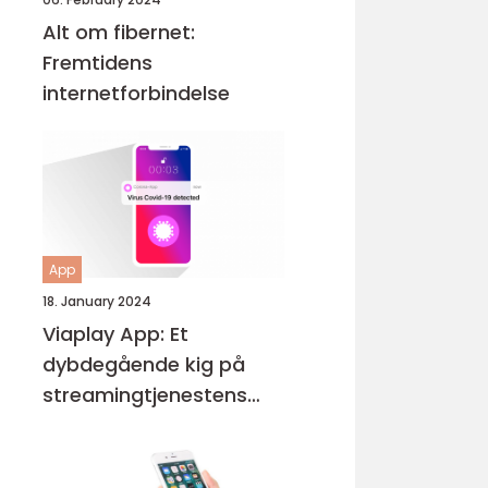
Alt om fibernet:
Fremtidens
internetforbindelse
App
18. January 2024
Viaplay App: Et
dybdegående kig på
streamingtjenestens
udvikling og vigtige
funktioner