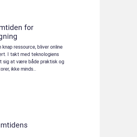
mtiden for
ægning
n knap ressource, bliver online
t. I takt med teknologiens
st sig at være både praktisk og
rer, ikke minds...
remtidens
e