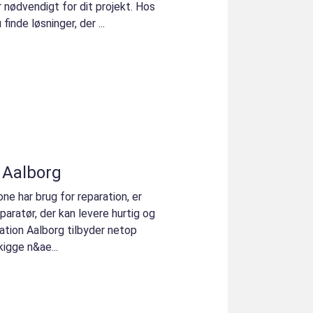
r nødvendigt for dit projekt. Hos
nde løsninger, der ...
 Aalborg
one har brug for reparation, er
eparatør, der kan levere hurtig og
ration Aalborg tilbyder netop
 kigge n&ae...