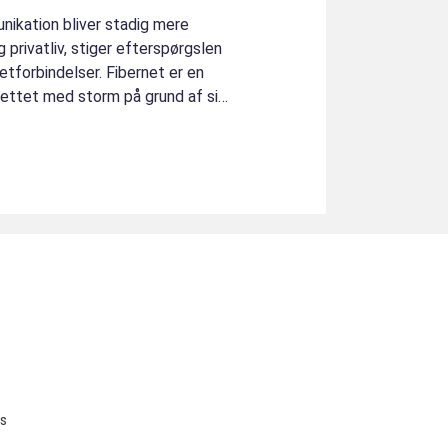
unikation bliver stadig mere
privatliv, stiger efterspørgslen
netforbindelser. Fibernet er en
rnettet med storm på grund af sin
u
s