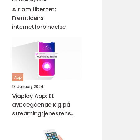
Alt om fibernet:
Fremtidens
internetforbindelse
App
18. January 2024
Viaplay App: Et
dybdegående kig på
streamingtjenestens
udvikling og vigtige
funktioner